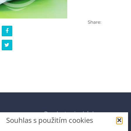
Share:
Domluvte si schůzku
Souhlas s použitím cookies
info@premiumdental.cz