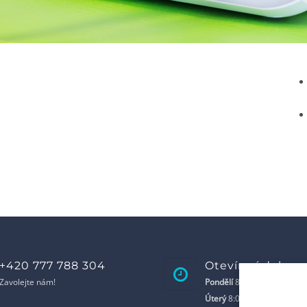
+420 777 788 304
Otevírací doba
Zavolejte nám!
Pondělí
8:00 - 17:00
Úterý
8:00 - 17:00