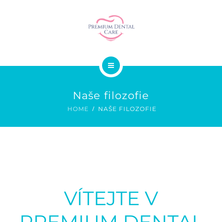
SMILE DESIGN
STOMATOCHIRURGIE
GALERIE
O NÁS
CENÍK
Naše filozofie
SLUŽBY
KONTAKT
HOME
NAŠE FILOZOFIE
SMILE DESIGN
STOMATOCHIRURGIE
GALERIE
VÍTEJTE V
CENÍK