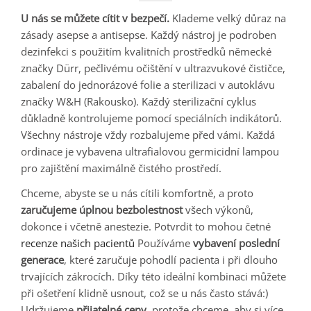
U nás se můžete cítit v bezpečí.
Klademe velký důraz na
zásady asepse a antisepse. Každý nástroj je podroben
dezinfekci s použitím kvalitních prostředků německé
značky Dürr, pečlivému očištění v ultrazvukové čističce,
zabalení do jednorázové folie a sterilizaci v autoklávu
značky W&H (Rakousko). Každý sterilizační cyklus
důkladně kontrolujeme pomocí speciálních indikátorů.
Všechny nástroje vždy rozbalujeme před vámi. Každá
ordinace je vybavena ultrafialovou germicidní lampou
pro zajištění maximálně čistého prostředí.
Chceme, abyste se u nás cítili komfortně, a proto
zaručujeme úplnou bezbolestnost
všech výkonů,
dokonce i včetně anestezie. Potvrdit to mohou četné
recenze našich pacientů
Používáme
vybavení poslední
generace
, které zaručuje pohodlí pacienta i při dlouho
trvajících zákrocích. Díky této ideální kombinaci můžete
při ošetření klidně usnout, což se u nás často stává:)
Udržujeme
přijatelné ceny
, protože chceme, aby si více