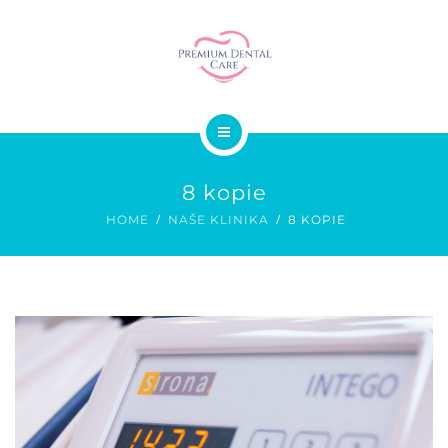
SMILE DESIGN
STOMATOCHIRURGIE
GALERIE
O NÁS
CENÍK
8 kopie
SLUŽBY
KONTAKT
HOME
NAŠE KLINIKA
8 KOPIE
SMILE DESIGN
STOMATOCHIRURGIE
GALERIE
CENÍK