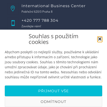
International Business Center
Pobřežní 620/3 Praha 8
+420 777 788 304
Zavolejte nám!
Souhlas s použitím
Otevírací doba
cookies
Pondělí
8:00 - 17:00
Úterý
8:00 - 17:00
Abychom poskytli co nejlepší služby, používáme k ukládání
Středa
8:00 - 17:00
a/nebo přístupu k informacím o zařízení, technologie jako
Čtvrtek
8:00 - 17:00
jsou soubory cookies. Souhlas s těmito technologiemi nám
Pátek
8:00 - 16:00
umožní zpracovávat údaje, jako je chování při procházení
Sobota
zavřeno
nebo jedinečná ID na tomto webu. Nesouhlas nebo odvolání
Neděle
zavřeno
souhlasu může nepříznivě ovlivnit určité vlastnosti a funkce.
Domluvte si schůzku
info@premiumdental.cz
PŘIJMOUT VŠE
ODMÍTNOUT