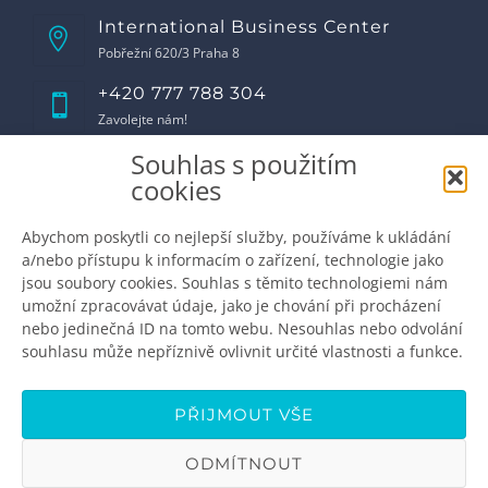
International Business Center
Pobřežní 620/3 Praha 8
+420 777 788 304
Zavolejte nám!
Souhlas s použitím
Otevírací doba
cookies
Pondělí
8:00 - 17:00
Úterý
8:00 - 17:00
Abychom poskytli co nejlepší služby, používáme k ukládání
Středa
8:00 - 17:00
a/nebo přístupu k informacím o zařízení, technologie jako
Čtvrtek
8:00 - 17:00
jsou soubory cookies. Souhlas s těmito technologiemi nám
Pátek
8:00 - 16:00
umožní zpracovávat údaje, jako je chování při procházení
Sobota
zavřeno
nebo jedinečná ID na tomto webu. Nesouhlas nebo odvolání
Neděle
zavřeno
souhlasu může nepříznivě ovlivnit určité vlastnosti a funkce.
Domluvte si schůzku
info@premiumdental.cz
PŘIJMOUT VŠE
ODMÍTNOUT