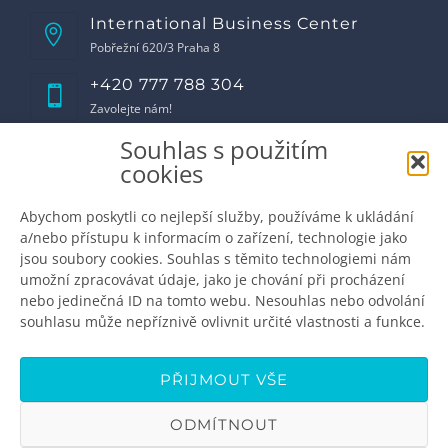
International Business Center
Pobřežní 620/3 Praha 8
+420 777 788 304
Zavolejte nám!
Souhlas s použitím
Otevírací doba
cookies
Pondělí
8:00 - 17:00
Úterý
8:00 - 17:00
Abychom poskytli co nejlepší služby, používáme k ukládání
Středa
8:00 - 17:00
a/nebo přístupu k informacím o zařízení, technologie jako
Čtvrtek
8:00 - 17:00
jsou soubory cookies. Souhlas s těmito technologiemi nám
Pátek
8:00 - 16:00
umožní zpracovávat údaje, jako je chování při procházení
Sobota
zavřeno
nebo jedinečná ID na tomto webu. Nesouhlas nebo odvolání
Neděle
zavřeno
souhlasu může nepříznivě ovlivnit určité vlastnosti a funkce.
Domluvte si schůzku
info@premiumdental.cz
PŘIJMOUT VŠE
ODMÍTNOUT