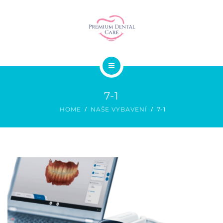
SMILE DESIGN
STOMATOCHIRURGIE
GALERIE
O NÁS
CENÍK
7-1
SLUŽBY
KONTAKT
HOME
NAŠE VYBAVENÍ
7-1
SMILE DESIGN
STOMATOCHIRURGIE
GALERIE
CENÍK