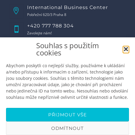
International Business Center
Pobřežní 620/3 Praha 8
+420 777 788 304
Zavolejte nám!
Souhlas s použitím
Otevírací doba
cookies
Pondělí
8:00 - 17:00
Úterý
8:00 - 17:00
Abychom poskytli co nejlepší služby, používáme k ukládání
Středa
8:00 - 17:00
a/nebo přístupu k informacím o zařízení, technologie jako
Čtvrtek
8:00 - 17:00
jsou soubory cookies. Souhlas s těmito technologiemi nám
Pátek
8:00 - 16:00
umožní zpracovávat údaje, jako je chování při procházení
Sobota
zavřeno
nebo jedinečná ID na tomto webu. Nesouhlas nebo odvolání
Neděle
zavřeno
souhlasu může nepříznivě ovlivnit určité vlastnosti a funkce.
Domluvte si schůzku
info@premiumdental.cz
PŘIJMOUT VŠE
ODMÍTNOUT