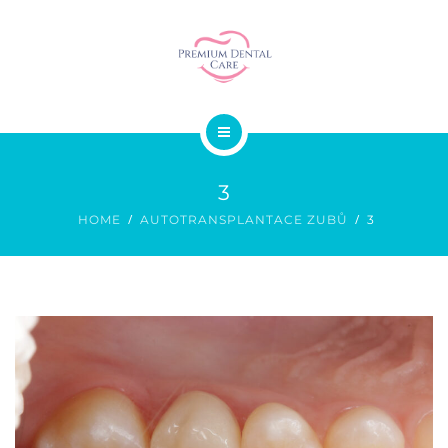
SMILE DESIGN
STOMATOCHIRURGIE
GALERIE
O NÁS
CENÍK
3
SLUŽBY
KONTAKT
HOME
AUTOTRANSPLANTACE ZUBŮ
3
SMILE DESIGN
STOMATOCHIRURGIE
GALERIE
CENÍK